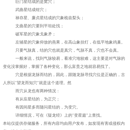
巨门星结成的是窝穴；
武曲星结成钳穴；
禄存星、廉贞星结成的穴象梳齿梨头；
文曲星的穴要到平坦处找；
破军星的穴象戈象矛；
左辅星的穴象仰放的燕果，在高山象挂灯，在低平地象鸡巢。
只要气脉真，结的穴也就是真穴，气脉不真，穴也不会真。
一般来说，找到气脉较易，看准穴地较难，这主要是对气脉的
变化没掌握好，掌握了各种变化，那么富贵之地就容易找了。
穴是根据龙脉而结的，因此，跟随龙脉寻找穴位是正确的，古
人所以"望龙而知穴"就是这个道理。然
而穴从龙也有两种情况：
有从应星结的，为正穴；
有因间星多而随问星结的，为变穴。
详细情况，可在《疑龙经》上的"变星篇”上查找。
本站仅提供存储服务，所有内容均由用户发布，如发现有害或侵权内