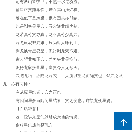
定有两山皆护卫，不然一水过横流。
辅星正穴燕巢仰，若在高山挂灯样。
落在低平是鸡巢，纵有圆头亦凹象。
此是剝换寻星穴，寻穴随龙细辨别。
龙若真兮穴亦真，龙不真兮少真穴。
寻龙虽易裁穴难，只为时人昧剝山。
剝龙换骨星变星，识得剝龙穴不难。
古人望龙知正穴，盖将失龙寻换节。
识得龙家换骨星，富贵令人无歇灭。
穴随龙结，故随龙寻穴，古人所以望龙而知穴也。然穴之从
龙，亦有两种：
有从应星结者，穴之正也；
有因间星多而随间星结者，穴之变也，详疑龙变星篇。
【白话释意】
这一段讲九星气脉结成穴地的情况。
贪狼星结成的是乳穴；