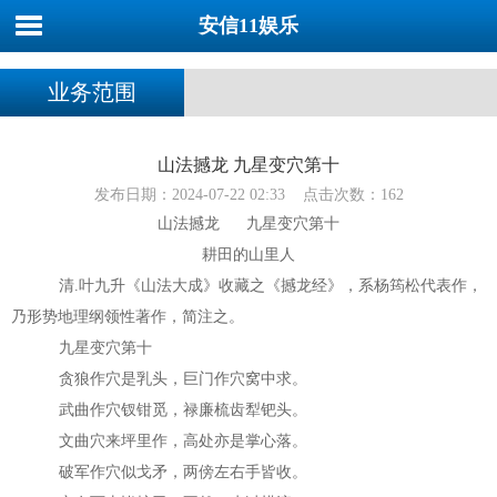
安信11娱乐
业务范围
山法撼龙 九星变穴第十
发布日期：2024-07-22 02:33 点击次数：162
山法撼龙 九星变穴第十
耕田的山里人
清.叶九升《山法大成》收藏之《撼龙经》，系杨筠松代表作，
乃形势地理纲领性著作，简注之。
九星变穴第十
贪狼作穴是乳头，巨门作穴窝中求。
武曲作穴钗钳觅，禄廉梳齿犁钯头。
文曲穴来坪里作，高处亦是掌心落。
破军作穴似戈矛，两傍左右手皆收。