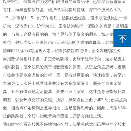
以来银行、保险等作为这个阶段惯有的避险品种，已经持续获得资金
青睐。而早盘指数红盘，但沪强深弱格局持续，深市个股涨跌比为
1:2，沪市是1:1.5，到了午盘后，指数依然红盘，但个股涨跌比进一步
扩大，深市为1:3，沪市为1:2。玉名认为银行、保险的护盘是非常明显
的，当然，这是有目的的，为了更加便于资金的调仓，如3-4线白酒、
有色、包括类似比亚迪(行情002594,诊股)为首的新能车，北方稀土(行
情600111,诊股)等抛售因素，如果指数跌幅过快，会引发连锁跳水。
而指数保持相对平盘，多空分歧阶段，更利于这种行为，这才是盘面
相对胶着，但个股风险高于指数因素的原因。从资金角度思考，近期
市场整体是资金谨慎的过程，周一是有过巨量的，快速缩量，甚至比
之前更低，实际上就意味着并没有太多增量资金，而是存量资金博
弈，甚至有快速锁定后撤离，并未回归而缩量，这才是导致指数反复
调整，以及热点交替的关键。所以，虽然点位上似乎和7-8月份高点类
似，但热点和走势则是差异很大，这是值得思考的。因此，周期VS科
技的跷跷板，个股与指数背离等因素，还是会继续上演。
我们经常会看到股民不停地询问个股，似乎总感觉自己手中的个股太