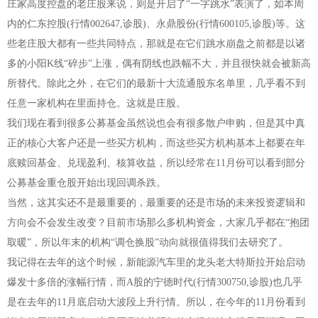
庄家高度控盘的老庄股来说，则是开启了“一字跳水”表演了，如本周
内的仁东控股(行情002647,诊股)、永鼎股份(行情600105,诊股)等。这
些老庄股大都有一些共同特点，那就是在它们跳水崩盘之前都是以诸
多的小阳K线“碎步”上涨，偶有阴线也跌幅不大，并且很快就会被新高
所替代。除此之外，在它们的最新十大流通股东名单里，几乎看不到
任意一家机构在里面持仓。这就是庄股。
我们现在看到很多公募基金虽然说也会有很多散户申购，但是其中真
正的核心大客户还是一些买方机构，而这些买方机构基本上都要在年
底赎回基金、兑现盈利、核算收益，所以经常在11月份可以看到部分
公募基金重仓股开始出现回调杀跌。
当然，这其实还不是最重要的，最重要的还是市场的未来投资逻辑和
方向会不会发生改变？目前市场那么多机构资金，大家几乎都在“抱团
取暖”，所以年末的机构“调仓换股”动向就很值得我们去研究了。
我记得在去年的这个时候，新能源汽车里的龙头老大特斯拉开始启动
爆发十多倍的涨幅行情，而A股的宁德时代(行情300750,诊股)也几乎
是在去年的11月底启动大波段上升行情。所以，在今年的11月份看到