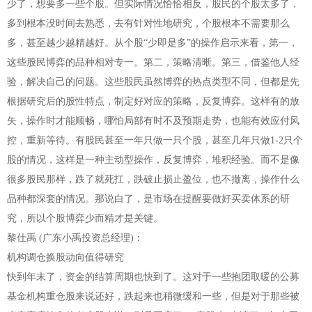
少了，想要多一些个股。但实际情况恰恰相反，股民的个股太多了，
多到根本没时间去熟悉，去有针对性地研究，个股根本不需要那么
多，甚至越少越精越好。从个股“少即是多”的操作启示来看，第一，
这些股民博弈的品种相对专一。第二，策略清晰。第三，借鉴他人经
验，解决自己的问题。这些股民虽然博弈的热点类型不同，但都是先
根据研究后的股性特点，制定好对应的策略，反复博弈。这样有的放
矢，操作时才能顺畅，哪怕局部有时不及预期走势，也能有效应付风
控，重新等待。有股民甚至一年只做一只个股，甚至几年只做1-2只个
股的情况，这样是一种主动型操作，反复博弈，堆积经验。而不是像
很多股民那样，跌了就死扛，跌破止损止盈位，也不撤离，操作什么
品种都深套的情况。那说白了，是市场在提醒要做好买卖体系的研
究，所以个股博弈少而精才是关键。
黎仕禹 (广东小禹投资总经理)：
机构调仓换股动向值得研究
快到年末了，资金的结算周期也快到了。这对于一些抱团取暖的公募
基金机构重仓股来说还好，跌起来也稍微缓和一些，但是对于那些被