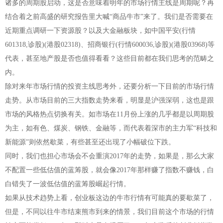
诸多的周期股启动，这是否意味着明年的市场行情主线是周期呢？再
结合着之前高盛的研究报告里大喊“商品牛市”来了。我们是否需要在
近期重点调研一下资源股？以及大金融板块，如中国平安(行情
601318,诊股)(港股02318)、招商银行(行情600036,诊股)(港股03968)等
代表，甚至地产股是否也值得看看？这些目前都在我们思考的范畴之
内。
除对来年市场行情的投资主线思考外，还要分析一下目前的市场行情
走势。从市场目前的三大指数走势来看，明显是沪强深弱，这也是跟
市场的风格热点切换有关。如市场在11月份上涨的几乎都是以周期股
为主，如有色、煤炭、钢铁、金融等，而代表着深市的主力军“科技和
新能源”则依然歇菜，有些甚至还出现了小幅破位下跌。
同时，我们也担心市场会不会重演2017年的走势，如果是，那么大家
不配置一些低估值的蓝筹股，就会像2017年那样赚了指数不赚钱，白
白错失了一波低估值的蓝筹股崛起行情。
如果从技术趋势上看，创业板这边的牛市行情有可能真的要歇菜了，
但是，不同以往牛市结束熊市到来的情景，我们目前这个市场的行情