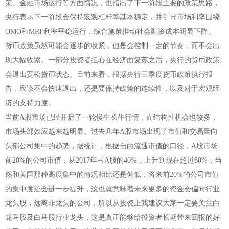
策、金融市场运行等方面情况，也指出了下一阶段主要的政策思路，
央行表示下一阶段会保持宏观杠杆率基本稳定，并引导市场利率围绕
OMO和MRF利率平稳运行，综合施策推动社会融资成本明显下降。
货币政策虽然可能会逐步的收紧，但是会控制一定的节奏，而不会出
现大幅收紧。一部分投资者担心在经济面复苏之后，央行的货币政策
会退出宽松货币状态。目前来看，根据央行三季度货币政策执行报
告，应该不会快速退出，还是要保持政策的连续性，以及对于宏观经
济的支持力度。
当前A股市场已经开启了一轮慢牛长牛行情，而结构性机会也较多，
市场头部效应越来越明显。过去几年A股市场出现了市值和交易量向
头部公司集中的趋势，据统计，根据自由流通市值的口径，A股市场
前20%的公司市值，从2017年占A股的40%，上升到现在超过60%，当
然和美国那种高度集中的情况相比还是偏低，将来前20%的公司市值
的集中度还会进一步提升，这也就意味着未来更多的资金会偏向行业
龙头股，远离非龙头的公司，所以从投资上我建议大家一定要关注白
龙马股及白马股行业龙头，这是真正能够给投资者长期带来回报的好